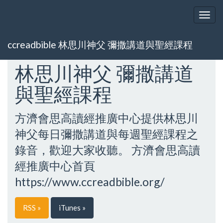
Togg
navig
ccreadbible 林思川神父 彌撒講道與聖經課程
林思川神父 彌撒講道
與聖經課程
方濟會思高讀經推廣中心提供林思川
神父每日彌撒講道與每週聖經課程之
錄音，歡迎大家收聽。 方濟會思高讀
經推廣中心首頁
https://www.ccreadbible.org/
RSS »
iTunes »