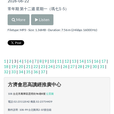
2026-06-22
常年期 第十二週 星期一（瑪七1-5）
More
Listen
Filetype: MP3 - Size: 1.36MB - Duration: 7:56 m (24 kbps 16000 Hz)
1
|
2
| 3 |
4
|
5
|
6
|
7
|
8
|
9
|
10
|
11
|
12
|
13
|
14
|
15
|
16
|
17
|
18
|
19
|
20
|
21
|
22
|
23
|
24
|
25
|
26
|
27
|
28
|
29
|
30
|
31
|
32
|
33
|
34
|
35
|
36
|
37
|
方濟會思高讀經推廣中心
108
台北市萬華區昆明街96巷8號
位置圖
電話:02-23112042 傳真:02-23754439
郵件請寄: 108-99 台北郵局2-10號信箱