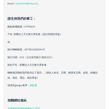
Email:
read.bible@hibox.biz
請支持我們的事工：
郵政劃撥帳號: 17970033
戶名: 財團法人天主教方濟各會（請註明捐款用途）
或
銀行轉帳帳號：00758120000047
銀行代碼：012（台北富邦銀行 南崁分行）
收款戶名：財團法人天主教方濟各會
轉帳後請聯絡我們提供以下資訊：［捐款人姓名、日期、帳號末五碼、金額、收據抬
頭、地址、電話、捐款用途］
或填寫google表單：
請點選
相關網站連結
方濟會思高讀經推廣中心 首頁