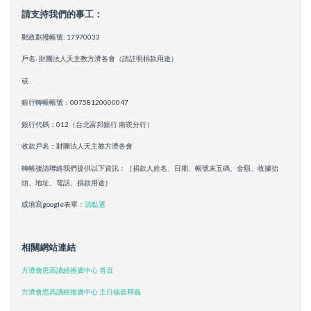
請支持我們的事工：
郵政劃撥帳號: 17970033
戶名: 財團法人天主教方濟各會（請註明捐款用途）
或
銀行轉帳帳號：00758120000047
銀行代碼：012（台北富邦銀行 南崁分行）
收款戶名：財團法人天主教方濟各會
轉帳後請聯絡我們提供以下資訊：［捐款人姓名、日期、帳號末五碼、金額、收據抬
頭、地址、電話、捐款用途］
或填寫google表單：
請點選
相關網站連結
方濟會思高讀經推廣中心 首頁
方濟會思高讀經推廣中心 主日福音釋義