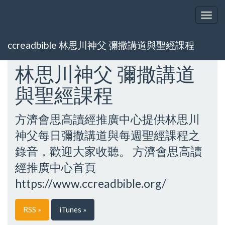
Togg
navig
ccreadbible 林思川神父 彌撒講道與聖經課程
林思川神父 彌撒講道
與聖經課程
方濟會思高讀經推廣中心提供林思川
神父每日彌撒講道與每週聖經課程之
錄音，歡迎大家收聽。 方濟會思高讀
經推廣中心首頁
https://www.ccreadbible.org/
RSS »
iTunes »