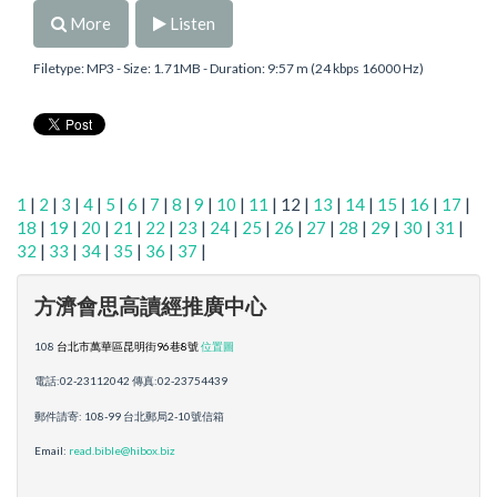
More
Listen
Filetype: MP3 - Size: 1.71MB - Duration: 9:57 m (24 kbps 16000 Hz)
1
|
2
|
3
|
4
|
5
|
6
|
7
|
8
|
9
|
10
|
11
| 12 |
13
|
14
|
15
|
16
|
17
|
18
|
19
|
20
|
21
|
22
|
23
|
24
|
25
|
26
|
27
|
28
|
29
|
30
|
31
|
32
|
33
|
34
|
35
|
36
|
37
|
方濟會思高讀經推廣中心
108
台北市萬華區昆明街96巷8號
位置圖
電話:02-23112042 傳真:02-23754439
郵件請寄: 108-99 台北郵局2-10號信箱
Email:
read.bible@hibox.biz