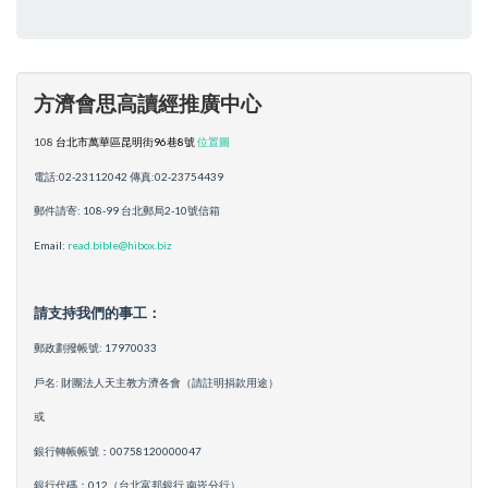
方濟會思高讀經推廣中心
108
台北市萬華區昆明街96巷8號
位置圖
電話:02-23112042 傳真:02-23754439
郵件請寄: 108-99 台北郵局2-10號信箱
Email:
read.bible@hibox.biz
請支持我們的事工：
郵政劃撥帳號: 17970033
戶名: 財團法人天主教方濟各會（請註明捐款用途）
或
銀行轉帳帳號：00758120000047
銀行代碼：012（台北富邦銀行 南崁分行）