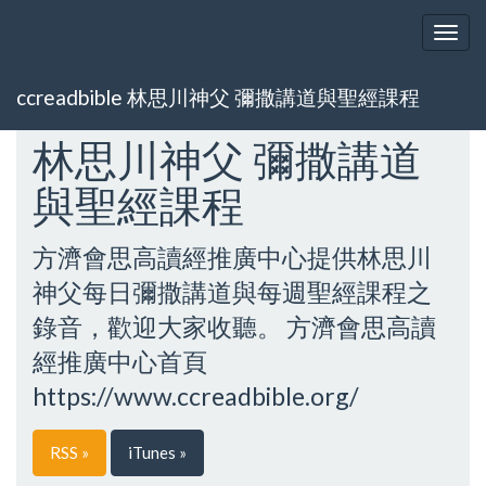
Togg
navig
ccreadbible 林思川神父 彌撒講道與聖經課程
林思川神父 彌撒講道
與聖經課程
方濟會思高讀經推廣中心提供林思川
神父每日彌撒講道與每週聖經課程之
錄音，歡迎大家收聽。 方濟會思高讀
經推廣中心首頁
https://www.ccreadbible.org/
RSS »
iTunes »