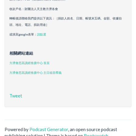
收款戶名：財團法人天主教方濟各會
轉帳後請聯絡我們提供以下資訊：［捐款人姓名、日期、帳號末五碼、金額、收據抬
頭、地址、電話、捐款用途］
或填寫google表單：
請點選
相關網站連結
方濟會思高讀經推廣中心 首頁
方濟會思高讀經推廣中心 主日福音釋義
Tweet
Powered by
Podcast Generator
, an open source podcast
publishing solution | Theme is based on
Bootswatch