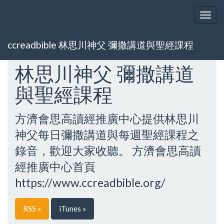
Togg
navig
ccreadbible 林思川神父 彌撒講道與聖經課程
林思川神父 彌撒講道
與聖經課程
方濟會思高讀經推廣中心提供林思川
神父每日彌撒講道與每週聖經課程之
錄音，歡迎大家收聽。 方濟會思高讀
經推廣中心首頁
https://www.ccreadbible.org/
RSS »
iTunes »