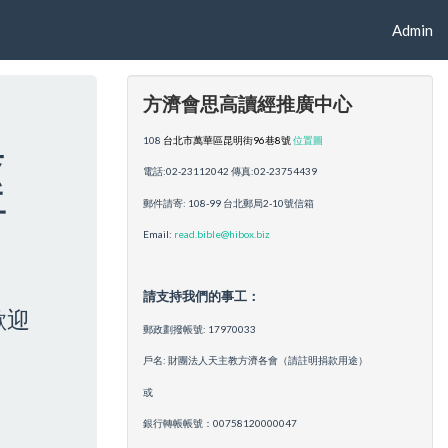
Admin
方濟會思高讀經推廣中心
108
台北市萬華區昆明街96巷8號
位置圖
經
電話:02-23112042 傳真:02-23754439
郵件請寄: 108-99 台北郵局2-10號信箱
Email:
read.bible@hibox.biz
請支持我們的事工：
歡迎
郵政劃撥帳號: 17970033
戶名: 財團法人天主教方濟各會（請註明捐款用途）
或
銀行轉帳帳號：00758120000047