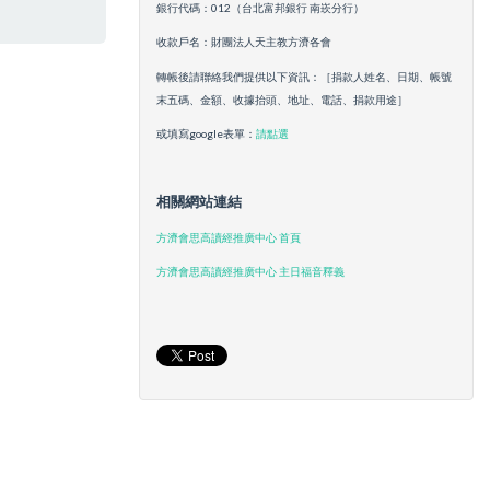
銀行代碼：012（台北富邦銀行 南崁分行）
收款戶名：財團法人天主教方濟各會
轉帳後請聯絡我們提供以下資訊：［捐款人姓名、日期、帳號
末五碼、金額、收據抬頭、地址、電話、捐款用途］
或填寫google表單：
請點選
相關網站連結
方濟會思高讀經推廣中心 首頁
方濟會思高讀經推廣中心 主日福音釋義