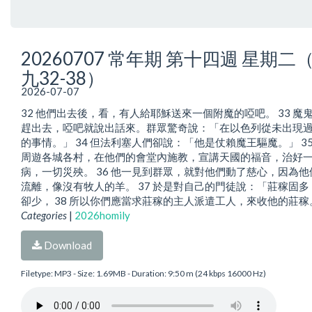
20260707 常年期 第十四週 星期二
九32-38）
2026-07-07
32 他們出去後，看，有人給耶穌送來一個附魔的啞吧。 33 魔
趕出去，啞吧就說出話來。群眾驚奇說：「在以色列從未出現
的事情。」 34 但法利塞人們卻說：「他是仗賴魔王驅魔。」 35
周遊各城各村，在他們的會堂內施教，宣講天國的福音，治好
病，一切災殃。 36 他一見到群眾，就對他們動了慈心，因為他
流離，像沒有牧人的羊。 37 於是對自己的門徒說：「莊稼固多
卻少， 38 所以你們應當求莊稼的主人派遣工人，來收他的莊稼
Categories
|
2026homily
Download
Filetype: MP3 - Size: 1.69MB - Duration: 9:50 m (24 kbps 16000 Hz)