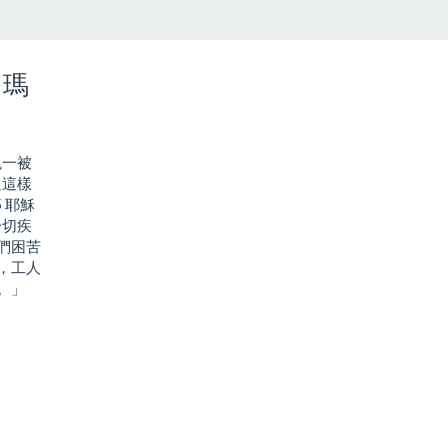
（瑪
鬼一被
過這樣
 耶穌
一切疾
們困苦
，工人
。」