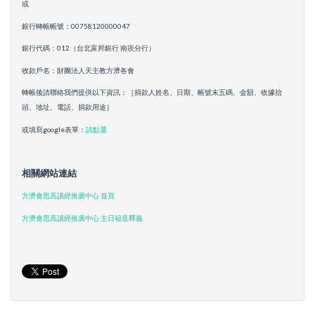
或
銀行轉帳帳號：00758120000047
銀行代碼：012（台北富邦銀行 南崁分行）
收款戶名：財團法人天主教方濟各會
轉帳後請聯絡我們提供以下資訊：［捐款人姓名、日期、帳號末五碼、金額、收據抬
頭、地址、電話、捐款用途］
或填寫google表單：
請點選
相關網站連結
方濟會思高讀經推廣中心 首頁
方濟會思高讀經推廣中心 主日福音釋義