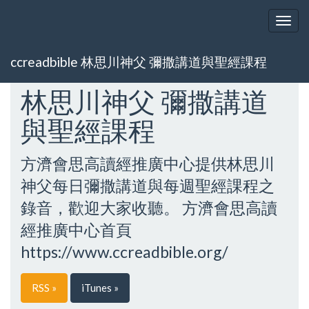
Togg
navig
ccreadbible 林思川神父 彌撒講道與聖經課程
林思川神父 彌撒講道
與聖經課程
方濟會思高讀經推廣中心提供林思川
神父每日彌撒講道與每週聖經課程之
錄音，歡迎大家收聽。 方濟會思高讀
經推廣中心首頁
https://www.ccreadbible.org/
RSS »
iTunes »