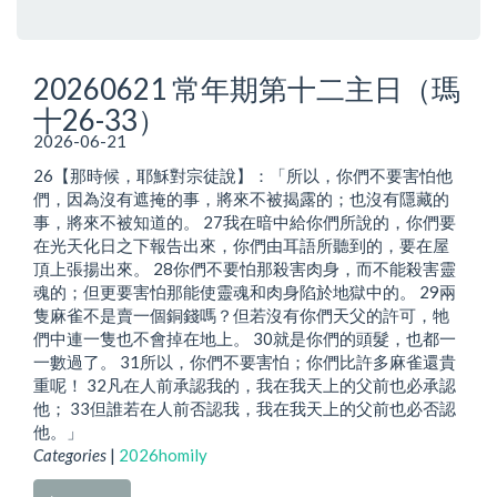
20260621 常年期第十二主日（瑪
十26-33）
2026-06-21
26【那時候，耶穌對宗徒說】：「所以，你們不要害怕他
們，因為沒有遮掩的事，將來不被揭露的；也沒有隱藏的
事，將來不被知道的。 27我在暗中給你們所說的，你們要
在光天化日之下報告出來，你們由耳語所聽到的，要在屋
頂上張揚出來。 28你們不要怕那殺害肉身，而不能殺害靈
魂的；但更要害怕那能使靈魂和肉身陷於地獄中的。 29兩
隻麻雀不是賣一個銅錢嗎？但若沒有你們天父的許可，牠
們中連一隻也不會掉在地上。 30就是你們的頭髮，也都一
一數過了。 31所以，你們不要害怕；你們比許多麻雀還貴
重呢！ 32凡在人前承認我的，我在我天上的父前也必承認
他； 33但誰若在人前否認我，我在我天上的父前也必否認
他。」
Categories
|
2026homily