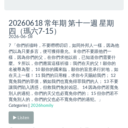
20260618 常年期 第十一週 星期
四（瑪六7-15）
2026-06-18
7 「你們祈禱時，不要嘮嘮叨叨，如同外邦人一樣，因為他
們以為只要多言，便可獲得垂允。 8 你們不要跟他們一
樣，因為你們的父，在你們求他以前，已知道你們需要什
麼。 9 所以，你們應當這樣祈禱：我們在天的父！願你的
名被尊為聖， 10 願你的國來臨，願你的旨意承行於地，如
在天上一樣！ 11 我們的日用糧，求你今天賜給我們； 12
寬免我們的罪債，猶如我們也寬免得罪我們的人； 13 不要
讓我們陷入誘惑，但救我們免於凶惡。 14 因為你們若寬免
別人的過犯，你們的天父也必寬免你們的； 15 但你們若不
寬免別人的，你們的父也必不寬免你們的過犯。」
Categories
|
2026homily
Listen