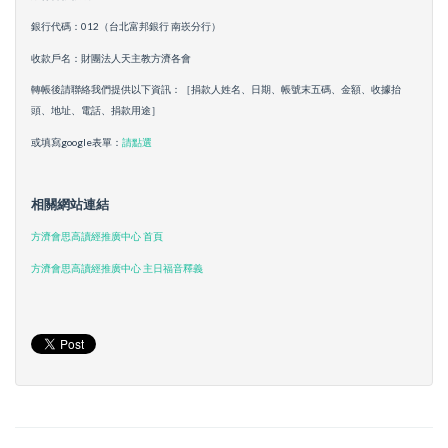
銀行代碼：012（台北富邦銀行 南崁分行）
收款戶名：財團法人天主教方濟各會
轉帳後請聯絡我們提供以下資訊：［捐款人姓名、日期、帳號末五碼、金額、收據抬
頭、地址、電話、捐款用途］
或填寫google表單：
請點選
相關網站連結
方濟會思高讀經推廣中心 首頁
方濟會思高讀經推廣中心 主日福音釋義