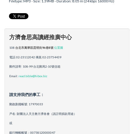
Filetype: MP3 - Size: 1.39MB - Duration: 8:05 m (24 kbps 16000 Hz)
方濟會思高讀經推廣中心
108
台北市萬華區昆明街96巷8號
位置圖
電話:02-23112042 傳真:02-23754439
郵件請寄: 108-99 台北郵局2-10號信箱
Email:
read.bible@hibox.biz
請支持我們的事工：
郵政劃撥帳號: 17970033
戶名: 財團法人天主教方濟各會（請註明捐款用途）
或
銀行轉帳帳號：00758120000047