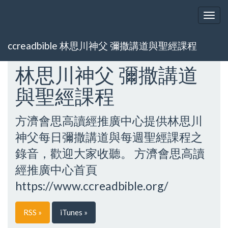
Togg
navig
ccreadbible 林思川神父 彌撒講道與聖經課程
林思川神父 彌撒講道
與聖經課程
方濟會思高讀經推廣中心提供林思川
神父每日彌撒講道與每週聖經課程之
錄音，歡迎大家收聽。 方濟會思高讀
經推廣中心首頁
https://www.ccreadbible.org/
RSS »
iTunes »