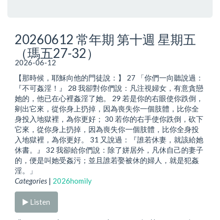
20260612 常年期 第十週 星期五
（瑪五27-32）
2026-06-12
【那時候，耶穌向他的門徒說：】 27 「你們一向聽說過：
『不可姦淫！』 28 我卻對你們說：凡注視婦女，有意貪戀
她的，他已在心裡姦淫了她。 29 若是你的右眼使你跌倒，
剜出它來，從你身上扔掉，因為喪失你一個肢體，比你全
身投入地獄裡，為你更好； 30 若你的右手使你跌倒，砍下
它來，從你身上扔掉，因為喪失你一個肢體，比你全身投
入地獄裡，為你更好。 31 又說過：『誰若休妻，就該給她
休書。』 32 我卻給你們說：除了姘居外，凡休自己的妻子
的，便是叫她受姦污；並且誰若娶被休的婦人，就是犯姦
淫。」
Categories
|
2026homily
Listen