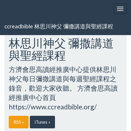
Togg
navig
ccreadbible 林思川神父 彌撒講道與聖經課程
林思川神父 彌撒講道
與聖經課程
方濟會思高讀經推廣中心提供林思川
神父每日彌撒講道與每週聖經課程之
錄音，歡迎大家收聽。 方濟會思高讀
經推廣中心首頁
https://www.ccreadbible.org/
RSS »
iTunes »