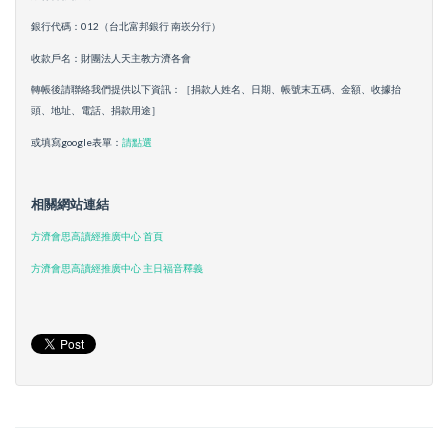
銀行代碼：012（台北富邦銀行 南崁分行）
收款戶名：財團法人天主教方濟各會
轉帳後請聯絡我們提供以下資訊：［捐款人姓名、日期、帳號末五碼、金額、收據抬
頭、地址、電話、捐款用途］
或填寫google表單：
請點選
相關網站連結
方濟會思高讀經推廣中心 首頁
方濟會思高讀經推廣中心 主日福音釋義