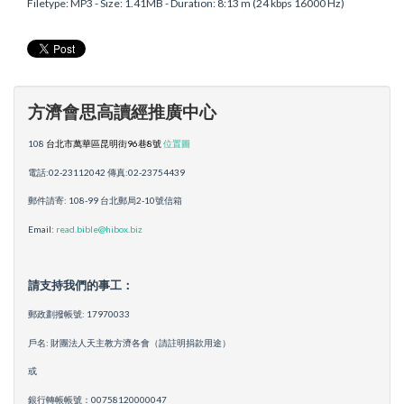
Filetype: MP3 - Size: 1.41MB - Duration: 8:13 m (24 kbps 16000 Hz)
方濟會思高讀經推廣中心
108
台北市萬華區昆明街96巷8號
位置圖
電話:02-23112042 傳真:02-23754439
郵件請寄: 108-99 台北郵局2-10號信箱
Email:
read.bible@hibox.biz
請支持我們的事工：
郵政劃撥帳號: 17970033
戶名: 財團法人天主教方濟各會（請註明捐款用途）
或
銀行轉帳帳號：00758120000047