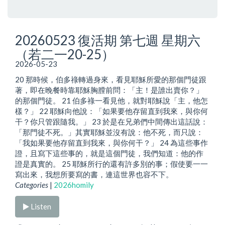
20260523 復活期 第七週 星期六
（若二一20-25）
2026-05-23
20 那時候，伯多祿轉過身來，看見耶穌所愛的那個門徒跟
著，即在晚餐時靠耶穌胸膛前問：「主！是誰出賣你？」
的那個門徒。 21 伯多祿一看見他，就對耶穌說「主，他怎
樣？」 22 耶穌向他說：「如果要他存留直到我來，與你何
干？你只管跟隨我。」 23 於是在兄弟們中間傳出這話說：
「那門徒不死。」其實耶穌並沒有說：他不死，而只說：
「我如果要他存留直到我來，與你何干？」 24 為這些事作
證，且寫下這些事的，就是這個門徒，我們知道：他的作
證是真實的。 25 耶穌所行的還有許多別的事；假使要一一
寫出來，我想所要寫的書，連這世界也容不下。
Categories
|
2026homily
Listen