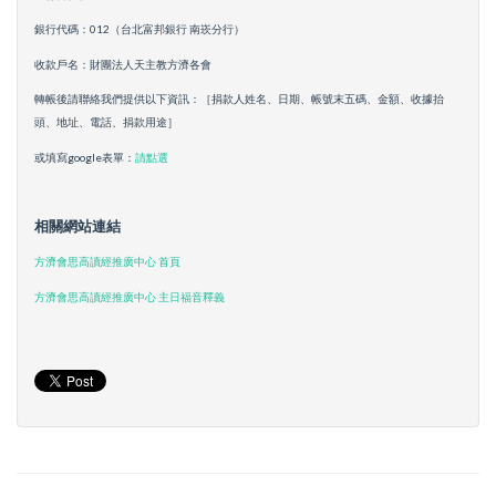
銀行代碼：012（台北富邦銀行 南崁分行）
收款戶名：財團法人天主教方濟各會
轉帳後請聯絡我們提供以下資訊：［捐款人姓名、日期、帳號末五碼、金額、收據抬
頭、地址、電話、捐款用途］
或填寫google表單：
請點選
相關網站連結
方濟會思高讀經推廣中心 首頁
方濟會思高讀經推廣中心 主日福音釋義