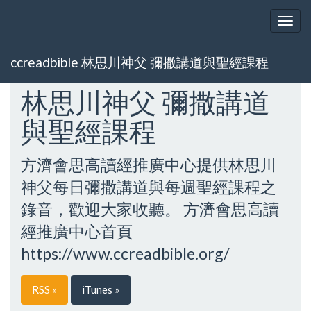
Togg
navig
ccreadbible 林思川神父 彌撒講道與聖經課程
林思川神父 彌撒講道
與聖經課程
方濟會思高讀經推廣中心提供林思川
神父每日彌撒講道與每週聖經課程之
錄音，歡迎大家收聽。 方濟會思高讀
經推廣中心首頁
https://www.ccreadbible.org/
RSS »
iTunes »