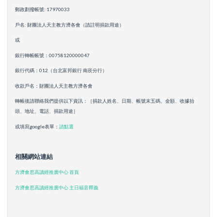
郵政劃撥帳號: 17970033
戶名: 財團法人天主教方濟各會（請註明捐款用途）
或
銀行轉帳帳號：00758120000047
銀行代碼：012（台北富邦銀行 南崁分行）
收款戶名：財團法人天主教方濟各會
轉帳後請聯絡我們提供以下資訊：［捐款人姓名、日期、帳號末五碼、金額、收據抬
頭、地址、電話、捐款用途］
或填寫google表單：
請點選
相關網站連結
方濟會思高讀經推廣中心 首頁
方濟會思高讀經推廣中心 主日福音釋義