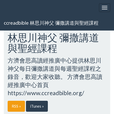
Togg
navig
ccreadbible 林思川神父 彌撒講道與聖經課程
林思川神父 彌撒講道
與聖經課程
方濟會思高讀經推廣中心提供林思川
神父每日彌撒講道與每週聖經課程之
錄音，歡迎大家收聽。 方濟會思高讀
經推廣中心首頁
https://www.ccreadbible.org/
RSS »
iTunes »