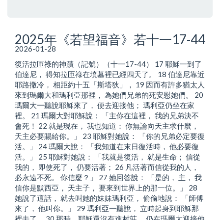
2025年《若望福音》若十一17-44
2026-01-28
復活拉匝祿的神蹟（記號）（十一17-44） 17 耶穌一到了
伯達尼， 得知拉匝祿在墳墓裡已經四天了。 18 伯達尼靠近
耶路撒冷， 相距約十五「斯塔狄」， 19 因而有許多猶太人
來到瑪爾大和瑪利亞那裡， 為她們兄弟的死安慰她們。 20
瑪爾大一聽說耶穌來了， 便去迎接他； 瑪利亞仍坐在家
裡。 21 瑪爾大對耶穌說： 「主你在這裡， 我的兄弟決不
會死！ 22 就是現在， 我也知道： 你無論向天主求什麼，
天主必要賜給你。」 23 耶穌對她說： 「你的兄弟必定要復
活。」 24 瑪爾大說： 「我知道在末日復活時， 他必要復
活。」 25 耶穌對她說： 「我就是復活， 就是生命； 信從
我的， 即使死了， 仍要活著； 26 凡活著而信從我的人，
必永遠不死。 你信麼？」 27 她回答說： 「是的， 主， 我
信你是默西亞， 天主子， 要來到世界上的那一位。」 28
她說了這話， 就去叫她的妹妹瑪利亞， 偷偷地說： 「師傅
來了， 他叫你。」 29 瑪利亞一聽說， 立時起身到耶穌那
裡去了。 30 那時，耶穌還沒有進村莊， 仍在瑪爾大迎接他