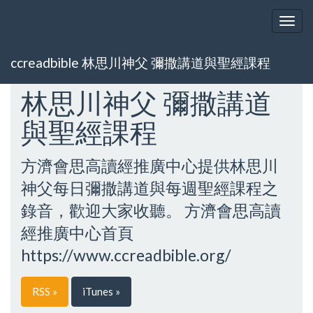
Togg
navig
ccreadbible 林思川神父 彌撒講道與聖經課程
林思川神父 彌撒講道
與聖經課程
方濟會思高讀經推廣中心提供林思川
神父每日彌撒講道與每週聖經課程之
錄音，歡迎大家收聽。 方濟會思高讀
經推廣中心首頁
https://www.ccreadbible.org/
RSS »
iTunes »