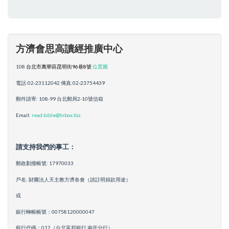
方濟會思高讀經推廣中心
108
台北市萬華區昆明街96巷8號
位置圖
電話:02-23112042 傳真:02-23754439
郵件請寄: 108-99 台北郵局2-10號信箱
Email:
read.bible@hibox.biz
請支持我們的事工：
郵政劃撥帳號: 17970033
戶名: 財團法人天主教方濟各會（請註明捐款用途）
或
銀行轉帳帳號：00758120000047
銀行代碼：012（台北富邦銀行 南崁分行）