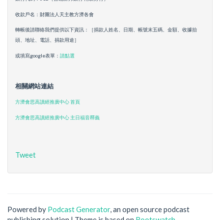
收款戶名：財團法人天主教方濟各會
轉帳後請聯絡我們提供以下資訊：［捐款人姓名、日期、帳號末五碼、金額、收據抬
頭、地址、電話、捐款用途］
或填寫google表單：
請點選
相關網站連結
方濟會思高讀經推廣中心 首頁
方濟會思高讀經推廣中心 主日福音釋義
Tweet
Powered by
Podcast Generator
, an open source podcast
publishing solution | Theme is based on
Bootswatch