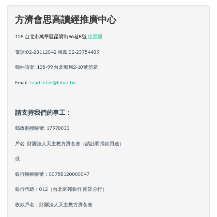
方濟會思高讀經推廣中心
108
台北市萬華區昆明街96巷8號
位置圖
電話:02-23112042 傳真:02-23754439
郵件請寄: 108-99 台北郵局2-10號信箱
Email:
read.bible@hibox.biz
請支持我們的事工：
郵政劃撥帳號: 17970033
戶名: 財團法人天主教方濟各會（請註明捐款用途）
或
銀行轉帳帳號：00758120000047
銀行代碼：012（台北富邦銀行 南崁分行）
收款戶名：財團法人天主教方濟各會