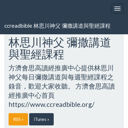
Togg
navig
ccreadbible 林思川神父 彌撒講道與聖經課程
林思川神父 彌撒講道
與聖經課程
方濟會思高讀經推廣中心提供林思川
神父每日彌撒講道與每週聖經課程之
錄音，歡迎大家收聽。 方濟會思高讀
經推廣中心首頁
https://www.ccreadbible.org/
RSS »
iTunes »