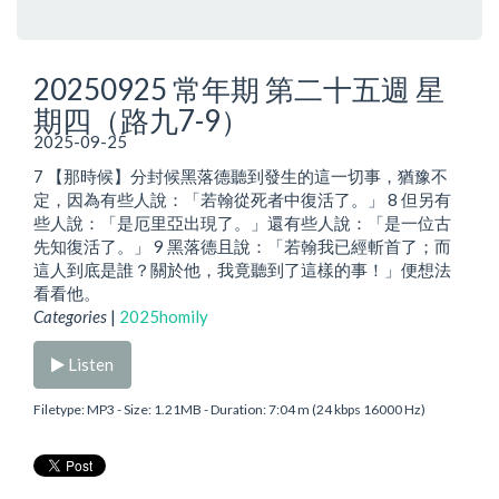
20250925 常年期 第二十五週 星
期四（路九7-9）
2025-09-25
7 【那時候】分封候黑落德聽到發生的這一切事，猶豫不
定，因為有些人說：「若翰從死者中復活了。」 8 但另有
些人說：「是厄里亞出現了。」還有些人說：「是一位古
先知復活了。」 9 黑落德且說：「若翰我已經斬首了；而
這人到底是誰？關於他，我竟聽到了這樣的事！」便想法
看看他。
Categories
|
2025homily
Listen
Filetype: MP3 - Size: 1.21MB - Duration: 7:04 m (24 kbps 16000 Hz)