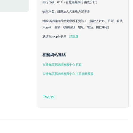
銀行代碼：012（台北富邦銀行 南崁分行）
收款戶名：財團法人天主教方濟各會
轉帳後請聯絡我們提供以下資訊：［捐款人姓名、日期、帳號
末五碼、金額、收據抬頭、地址、電話、捐款用途］
或填寫google表單：
請點選
相關網站連結
方濟會思高讀經推廣中心 首頁
方濟會思高讀經推廣中心 主日福音釋義
Tweet