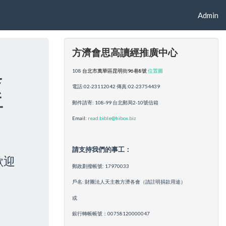
Admin
方濟會思高讀經推廣中心
108
台北市萬華區昆明街96巷8號
位置圖
經
電話:02-23112042 傳真:02-23754439
郵件請寄: 108-99 台北郵局2-10號信箱
Email:
read.bible@hibox.biz
請支持我們的事工：
歡迎
郵政劃撥帳號: 17970033
戶名: 財團法人天主教方濟各會（請註明捐款用途）
或
銀行轉帳帳號：00758120000047