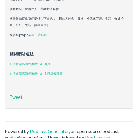
收款戶名：財團法人天主教方濟各會
轉帳後請聯絡我們提供以下資訊：［捐款人姓名、日期、帳號末五碼、金額、收據抬
頭、地址、電話、捐款用途］
或填寫google表單：
請點選
相關網站連結
方濟會思高讀經推廣中心 首頁
方濟會思高讀經推廣中心 主日福音釋義
Tweet
Powered by
Podcast Generator
, an open source podcast
publishing solution | Theme is based on
Bootswatch