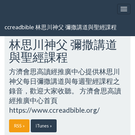
Togg
navig
ccreadbible 林思川神父 彌撒講道與聖經課程
林思川神父 彌撒講道
與聖經課程
方濟會思高讀經推廣中心提供林思川
神父每日彌撒講道與每週聖經課程之
錄音，歡迎大家收聽。 方濟會思高讀
經推廣中心首頁
https://www.ccreadbible.org/
RSS »
iTunes »