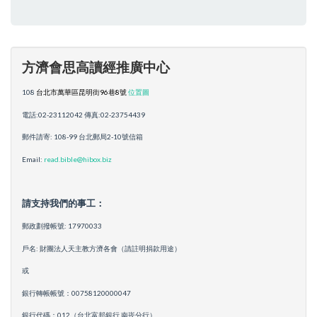
方濟會思高讀經推廣中心
108
台北市萬華區昆明街96巷8號
位置圖
電話:02-23112042 傳真:02-23754439
郵件請寄: 108-99 台北郵局2-10號信箱
Email:
read.bible@hibox.biz
請支持我們的事工：
郵政劃撥帳號: 17970033
戶名: 財團法人天主教方濟各會（請註明捐款用途）
或
銀行轉帳帳號：00758120000047
銀行代碼：012（台北富邦銀行 南崁分行）