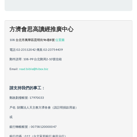
方濟會思高讀經推廣中心
108
台北市萬華區昆明街96巷8號
位置圖
電話:02-23112042 傳真:02-23754439
郵件請寄: 108-99 台北郵局2-10號信箱
Email:
read.bible@hibox.biz
請支持我們的事工：
郵政劃撥帳號: 17970033
戶名: 財團法人天主教方濟各會（請註明捐款用途）
或
銀行轉帳帳號：00758120000047
銀行代碼：012（台北富邦銀行 南崁分行）