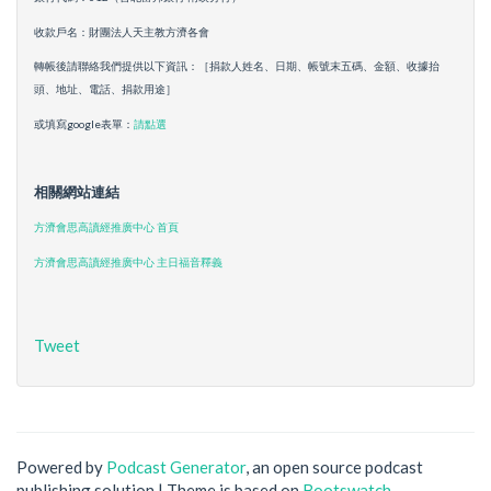
收款戶名：財團法人天主教方濟各會
轉帳後請聯絡我們提供以下資訊：［捐款人姓名、日期、帳號末五碼、金額、收據抬
頭、地址、電話、捐款用途］
或填寫google表單：
請點選
相關網站連結
方濟會思高讀經推廣中心 首頁
方濟會思高讀經推廣中心 主日福音釋義
Tweet
Powered by
Podcast Generator
, an open source podcast
publishing solution | Theme is based on
Bootswatch