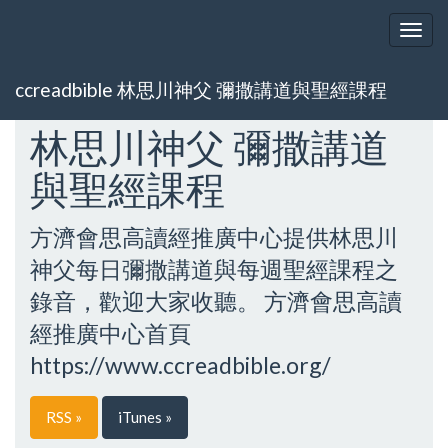
Togg
navig
ccreadbible 林思川神父 彌撒講道與聖經課程
林思川神父 彌撒講道
與聖經課程
方濟會思高讀經推廣中心提供林思川
神父每日彌撒講道與每週聖經課程之
錄音，歡迎大家收聽。 方濟會思高讀
經推廣中心首頁
https://www.ccreadbible.org/
RSS »
iTunes »